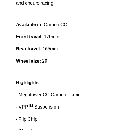
and enduro racing.
Available in:
Carbon CC
Front travel:
170mm
Rear travel:
165mm
Wheel size:
29
Highlights
- Megatower CC Carbon Frame
TM
- VPP
Suspension
- Flip Chip