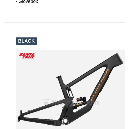
- Glovebox
BLACK