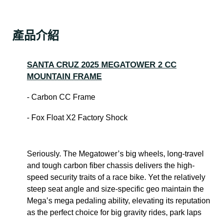
產品介紹
SANTA CRUZ 2025 MEGATOWER 2 CC
MOUNTAIN FRAME
- Carbon CC Frame
- Fox Float X2 Factory Shock
Seriously. The Megatower’s big wheels, long-travel
and tough carbon fiber chassis delivers the high-
speed security traits of a race bike. Yet the relatively
steep seat angle and size-specific geo maintain the
Mega’s mega pedaling ability, elevating its reputation
as the perfect choice for big gravity rides, park laps