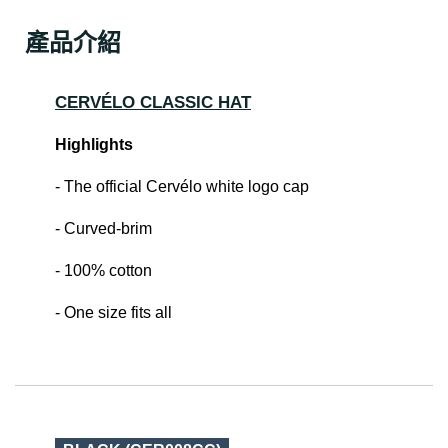
產品介紹
CERVÉLO CLASSIC HAT
Highlights
- The official Cervélo white logo cap
- Curved-brim
- 100% cotton
- One size fits all